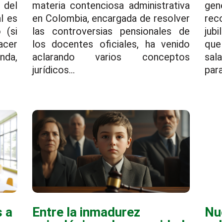
 del
materia contenciosa administrativa
gen
l es
en Colombia, encargada de resolver
rec
 (si
las controversias pensionales de
jub
acer
los docentes oficiales, ha venido
que
da,
aclarando varios conceptos
sal
jurídicos...
para
s a
Entre la inmadurez
Nu