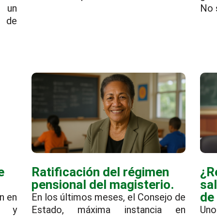
 un
No 
s de
e
Ratificación del régimen
¿R
pensional del magisterio.
sal
de
n en
En los últimos meses, el Consejo de
s y
Estado, máxima instancia en
Uno