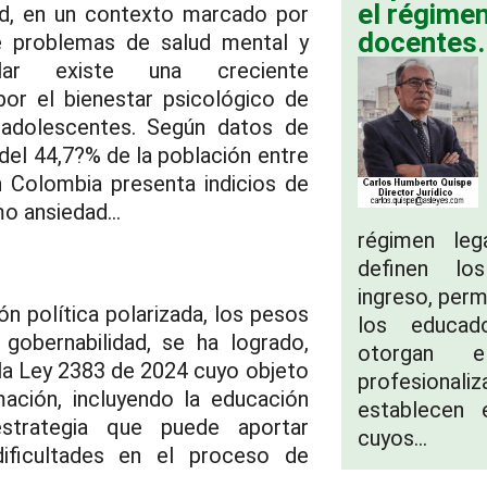
el régimen
ad, en un contexto marcado por
docentes.
 problemas de salud mental y
lar existe una creciente
or el bienestar psicológico de
y adolescentes. Según datos de
del 44,7?% de la población entre
 Colombia presenta indicios de
o ansiedad...
régimen leg
definen lo
ingreso, perm
n política polarizada, los pesos
los educad
gobernabilidad, se ha logrado,
otorgan 
 la Ley 2383 de 2024 cuyo objeto
profesionali
ación, incluyendo la educación
establecen
trategia que puede aportar
cuyos...
dificultades en el proceso de