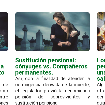
Sustitución pensional:
Lo
la
cónyuges vs. Compañeros
pe
to
permanentes.
un
sa
Así, con la finalidad de atender la
 de
contingencia derivada de la muerte,
Alg
como
el legislador previó la denominada
otr
ntre
pensión de sobrevivientes y
cer
nes
sustitución pensional...
gui