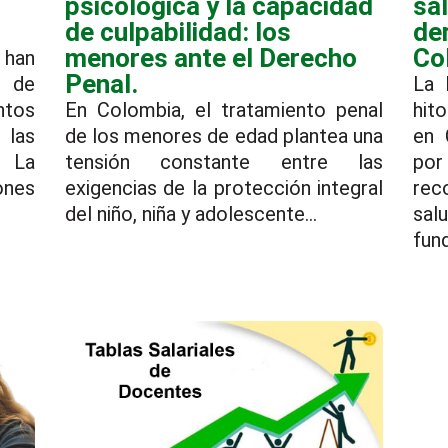
psicológica y la capacidad
sa
de culpabilidad: los
de
menores ante el Derecho
Co
 han
Penal.
s de
La 
ntos
En Colombia, el tratamiento penal
hit
 las
de los menores de edad plantea una
en 
. La
tensión constante entre las
por
ones
exigencias de la protección integral
rec
del niño, niña y adolescente...
sal
fun