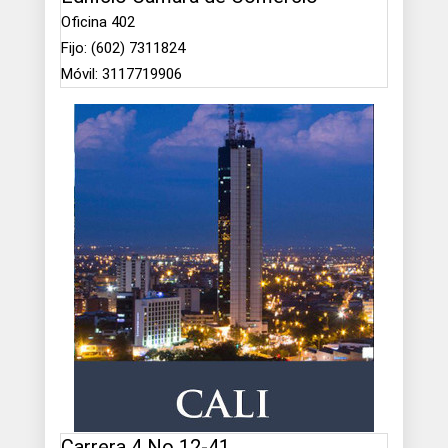
Oficina 402
Fijo: (602) 7311824
Móvil: 3117719906
Carrera 4 No 12-41