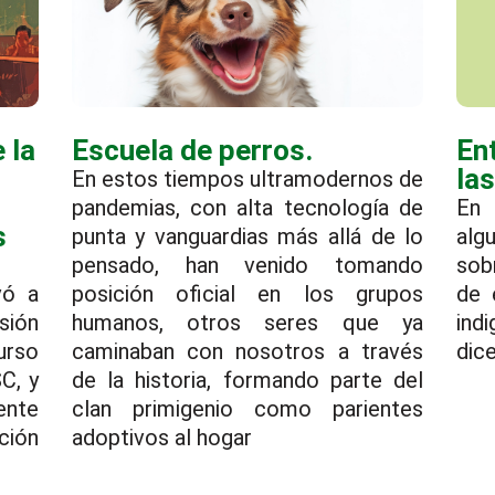
 la
Escuela de perros.
Ent
la
En estos tiempos ultramodernos de
pandemias, con alta tecnología de
En 
s
punta y vanguardias más allá de lo
alg
pensado, han venido tomando
sob
vó a
posición oficial en los grupos
de 
sión
humanos, otros seres que ya
ind
urso
caminaban con nosotros a través
dice
C, y
de la historia, formando parte del
ente
clan primigenio como parientes
ción
adoptivos al hogar