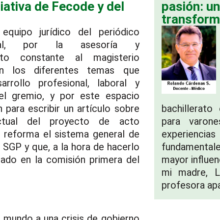
ciativa de Fecode y del
pasión: un
transform
equipo jurídico del periódico
gal, por la asesoría y
to constante al magisterio
n los diferentes temas que
arrollo profesional, laboral y
del gremio, y por este espacio
 para escribir un artículo sobre
bachillerat
ctual del proyecto de acto
para varon
ue reforma el sistema general de
experiencia
 SGP y que, a la hora de hacerlo
fundamental
ado en la comisión primera del
mayor influen
mi madre, L
profesora apa
mundo a una crisis de gobierno