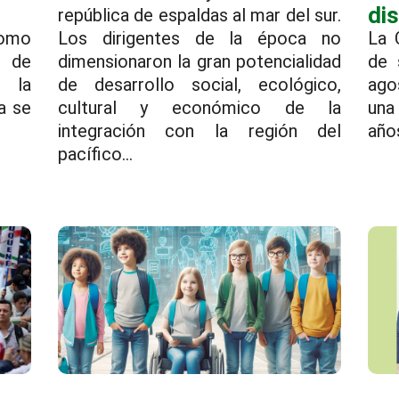
di
república de espaldas al mar del sur.
omo
Los dirigentes de la época no
La 
 de
dimensionaron la gran potencialidad
de 
e la
de desarrollo social, ecológico,
ago
a se
cultural y económico de la
una
integración con la región del
años
pacífico...