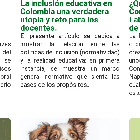
La inclusión educativa en
¿Q
Colombia una verdadera
Co
utopía y reto para los
La
docentes.
de
El presente artículo se dedica a
La f
avés
mostrar la relación entre las
o d
 del
políticas de inclusión (normatividad)
cre
 se
y la realidad educativa; en primera
uno
isos
instancia, se muestra un marco
Con
oral
general normativo que sienta las
Na
erio
bases de los propósitos...
cua
esta