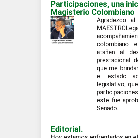
Participaciones, una ini
Magisterio Colombiano
Agradezco al 
MAESTROLe
acompañamien
colombiano e
atañen al des
prestacional 
que me brindan
el estado a
legislativo, q
participaciones
este fue aprob
Senado...
Editorial.
Hoy estamos enfrentados en el 